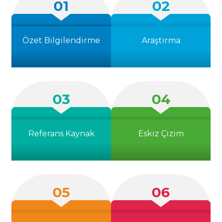
01
02
Özet Bilgilendirme
Araştırma
03
04
Referans Kaynak
Eskiz Çizim
05
06