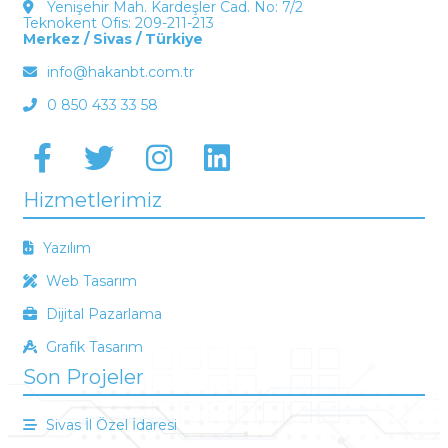
Yenişehir Mah. Kardeşler Cad. No: 7/2
Teknokent Ofis: 209-211-213
Merkez / Sivas / Türkiye
info@hakanbt.com.tr
0 850 433 33 58
Hizmetlerimiz
Yazılım
Web Tasarım
Dijital Pazarlama
Grafik Tasarım
Son Projeler
Sivas İl Özel İdaresi