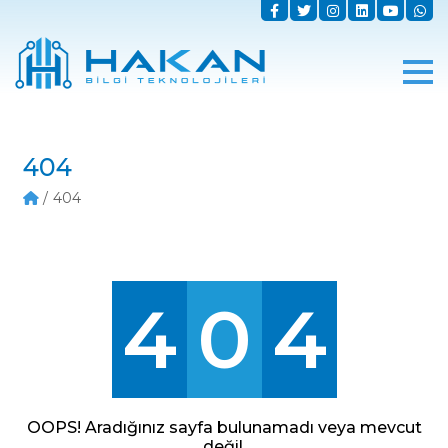
404
404
4
0
4
OOPS! Aradığınız sayfa bulunamadı veya mevcut
değil.