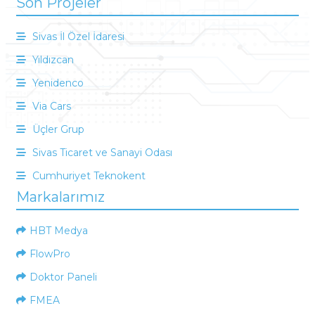
Son Projeler
Sivas İl Özel İdaresi
Yıldızcan
Yenidenco
Via Cars
Üçler Grup
Sivas Ticaret ve Sanayi Odası
Cumhuriyet Teknokent
Markalarımız
HBT Medya
FlowPro
Doktor Paneli
FMEA